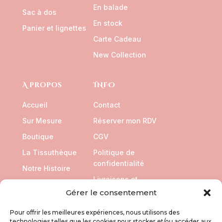
En balade
Sac à dos
En stock
Panier et lignettes
Carte Cadeau
New Collection
A propos
INFO
Accueil
Contact
Sur Mesure
Réserver mon RDV
Boutique
CGV
La Tissuthèque
Politique de
confidentialité
Notre Histoire
Livraisons et
Retours
Gérer le consentement
Pour offrir les meilleures expériences, nous utilisons des
SUIVEZ NOUS
technologies telles que les cookies pour stocker et/ou accéder aux