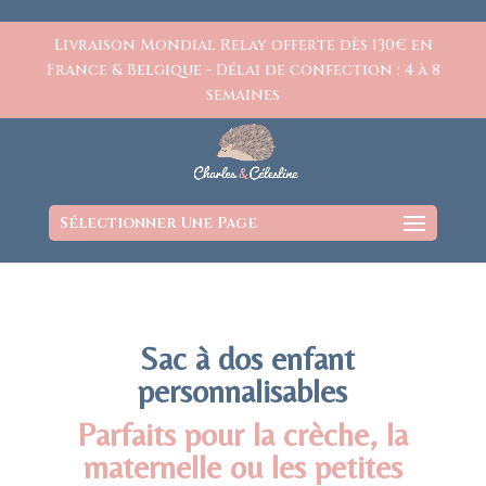
https://www.charlesetcelestine.com/
Livraison Mondial Relay offerte dès 130€ en
France & Belgique - Délai de confection : 4 à 8
semaines
Sélectionner Une Page
Sac à dos enfant
personnalisables
Parfaits pour la crèche, la
maternelle ou les petites