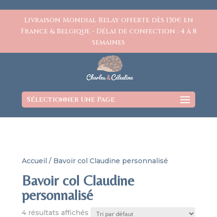
https://www.charlesetcelestine.com/
Livraison Mondial Relay offerte dès 130€ en
France & Belgique - Délai de confection : 4 à 8
semaines
Sélectionner Une Page
Accueil
/ Bavoir col Claudine personnalisé
Bavoir col Claudine
personnalisé
4 résultats affichés