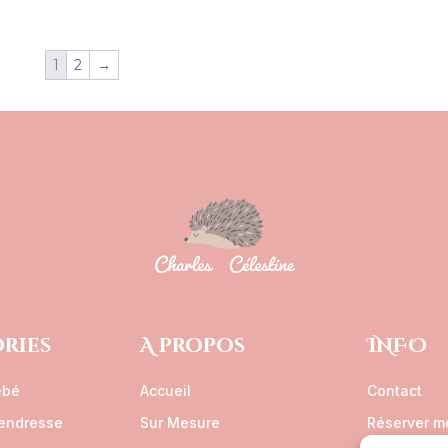
1
2
→
ries
A propos
INFO
ébé
Accueil
Contact
tendresse
Sur Mesure
Réserver m