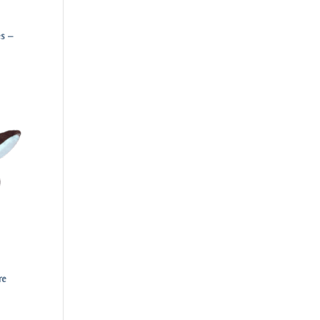
es –
re