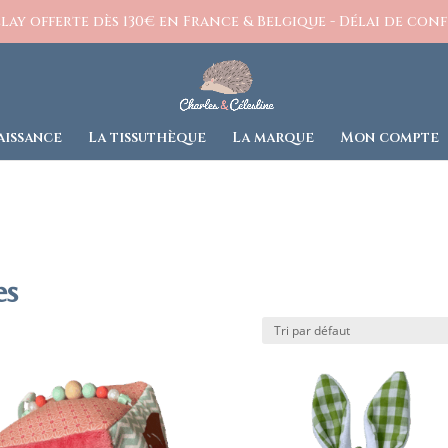
ay offerte dès 130€ en France & Belgique - Délai de confe
aissance
La tissuthèque
La marque
Mon compte
es