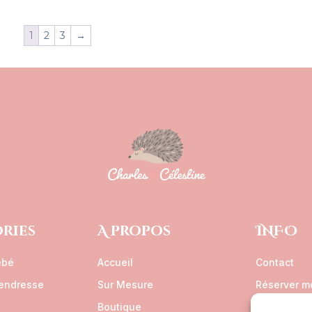
1
2
3
→
ries
A propos
INFO
ébé
Accueil
Contact
tendresse
Sur Mesure
Réserver m
Boutique
CGV