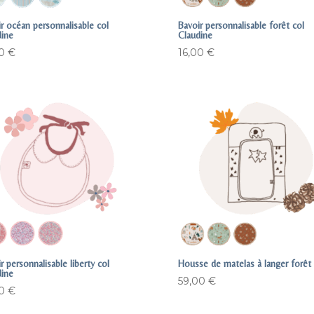
r océan personnalisable col
Bavoir personnalisable forêt col
dine
Claudine
00
€
16,00
€
r personnalisable liberty col
Housse de matelas à langer forêt
dine
59,00
€
00
€