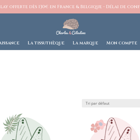
ay offerte dès 130€ en France & Belgique - Délai de confe
aissance
La tissuthèque
La marque
Mon compte