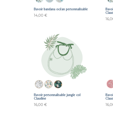
Bavoir bandana océan personnalisable
Bavoi
Clau
14,00
€
16,
Bavoir personnalisable jungle col
Bavoi
Claudine
Clau
16,00
€
16,