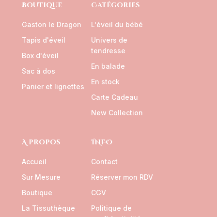
Boutique
Catégories
Gaston le Dragon
L'éveil du bébé
Tapis d'éveil
Univers de
tendresse
Box d'éveil
En balade
Sac à dos
En stock
Panier et lignettes
Carte Cadeau
New Collection
A propos
INFO
Accueil
Contact
Sur Mesure
Réserver mon RDV
Boutique
CGV
La Tissuthèque
Politique de