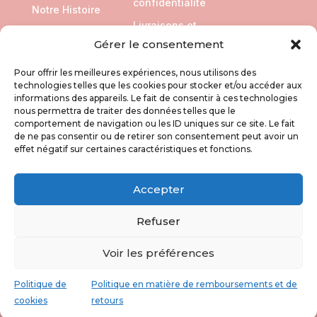
confidentialité
Notre Histoire
Livraisons et
Retours
Gérer le consentement
Pour offrir les meilleures expériences, nous utilisons des
SUIVEZ NOUS
technologies telles que les cookies pour stocker et/ou accéder aux
informations des appareils. Le fait de consentir à ces technologies
nous permettra de traiter des données telles que le
comportement de navigation ou les ID uniques sur ce site. Le fait
de ne pas consentir ou de retirer son consentement peut avoir un
effet négatif sur certaines caractéristiques et fonctions.
Accepter
Refuser
Voir les préférences
Copyright © 20262X Graphik & KIKA PROD
Politique de
Politique en matière de remboursements et de
cookies
retours