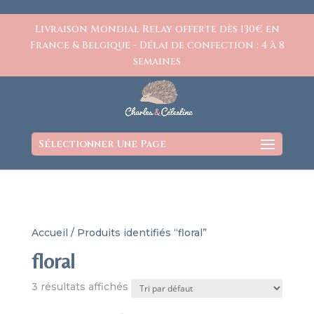
https://www.charlesetcelestine.com/
Livraison Mondial Relay offerte dès 130€ en
France & Belgique - Délai de confection : 4 à 8
semaines
Sélectionner Une Page
Accueil
/ Produits identifiés “floral”
floral
3 résultats affichés