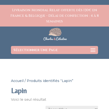
https://www.charlesetcelestine.com/
Livraison Mondial Relay offerte dès 130€ en
France & Belgique - Délai de confection : 4 à 8
semaines
Sélectionner Une Page
Accueil
/ Produits identifiés “Lapin”
Lapin
Voici le seul résultat