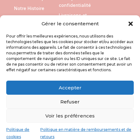
confidentialité
Notre Histoire
Livraisons et
Retours
Gérer le consentement
Pour offrir les meilleures expériences, nous utilisons des
SUIVEZ NOUS
technologies telles que les cookies pour stocker et/ou accéder aux
informations des appareils. Le fait de consentir à ces technologies
nous permettra de traiter des données telles que le
comportement de navigation ou les ID uniques sur ce site. Le fait
de ne pas consentir ou de retirer son consentement peut avoir un
effet négatif sur certaines caractéristiques et fonctions.
Accepter
Refuser
Voir les préférences
Copyright © 20262X Graphik & KIKA PROD
Politique de
Politique en matière de remboursements et de
cookies
retours