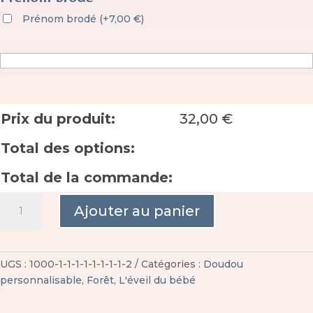
Prénom brodé
(
+
7,00
€
)
Prix du produit:
32,00
€
Total des options:
Total de la commande:
quantité
Ajouter au panier
de
Doudou
plat
bébé
UGS :
1000-1-1-1-1-1-1-1-1-2
Catégories :
Doudou
Forêt
personnalisable
,
Forêt
,
L'éveil du bébé
personnalisable