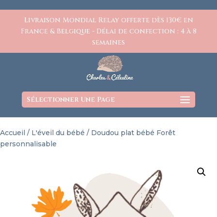
https://www.charlesetcelestine.com/
Livraison Mondial Relay offerte dès 130€ en
France & Belgique - Délai de confection : 4 à 8
semaines
Sélectionner Une Page
Accueil
/
L'éveil du bébé
/ Doudou plat bébé Forêt
personnalisable