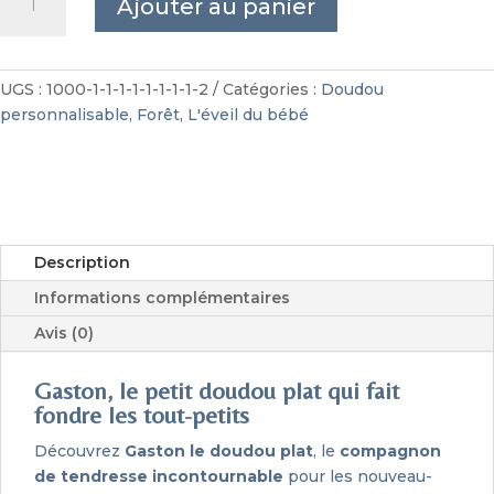
Ajouter au panier
de
Doudou
plat
bébé
UGS :
1000-1-1-1-1-1-1-1-1-2
Catégories :
Doudou
Forêt
personnalisable
,
Forêt
,
L'éveil du bébé
personnalisable
Description
Informations complémentaires
Avis (0)
Gaston, le petit doudou plat qui fait
fondre les tout-petits
Découvrez
Gaston le doudou plat
, le
compagnon
de tendresse incontournable
pour les nouveau-