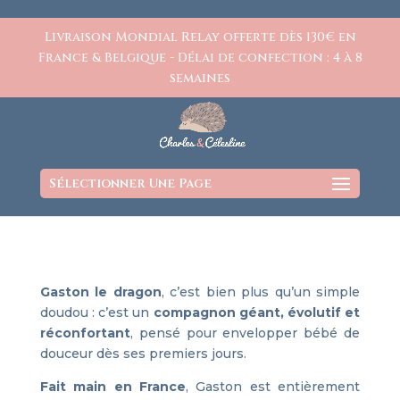
https://www.charlesetcelestine.com/
Livraison Mondial Relay offerte dès 130€ en
France & Belgique - Délai de confection : 4 à 8
semaines
Sélectionner Une Page
Gaston le dragon
, c’est bien plus qu’un simple
doudou : c’est un
compagnon géant, évolutif et
réconfortant
, pensé pour envelopper bébé de
douceur dès ses premiers jours.
Fait main en France
, Gaston est entièrement