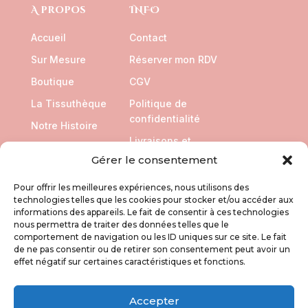
A propos
INFO
Accueil
Contact
Sur Mesure
Réserver mon RDV
Boutique
CGV
La Tissuthèque
Politique de
confidentialité
Notre Histoire
Livraisons et
Retours
Gérer le consentement
Pour offrir les meilleures expériences, nous utilisons des
SUIVEZ NOUS
technologies telles que les cookies pour stocker et/ou accéder aux
informations des appareils. Le fait de consentir à ces technologies
nous permettra de traiter des données telles que le
comportement de navigation ou les ID uniques sur ce site. Le fait
de ne pas consentir ou de retirer son consentement peut avoir un
effet négatif sur certaines caractéristiques et fonctions.
Accepter