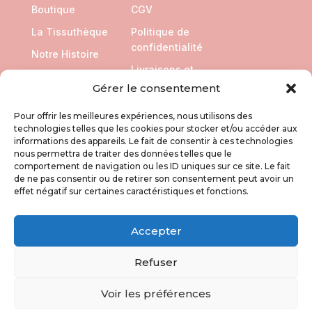
Boutique
CGV
La Tissuthèque
Politique de
confidentialité
Notre Histoire
Livraisons et
Retours
Gérer le consentement
Pour offrir les meilleures expériences, nous utilisons des
SUIVEZ NOUS
technologies telles que les cookies pour stocker et/ou accéder aux
informations des appareils. Le fait de consentir à ces technologies
nous permettra de traiter des données telles que le
comportement de navigation ou les ID uniques sur ce site. Le fait
de ne pas consentir ou de retirer son consentement peut avoir un
effet négatif sur certaines caractéristiques et fonctions.
Accepter
Refuser
Voir les préférences