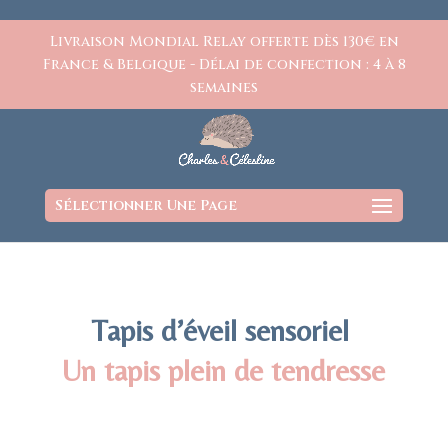
https://www.charlesetcelestine.com/
Livraison Mondial Relay offerte dès 130€ en
France & Belgique - Délai de confection : 4 à 8
semaines
Sélectionner Une Page
Tapis d’éveil sensoriel
Un tapis plein de tendresse