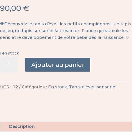
90,00
€
🧡Découvrez le tapis d’éveil les petits champignons , un tapis
de jeu, un tapis sensoriel fait-main en France qui stimule les
sens et le développement de votre bébé dès la naissance. ✨
1 en stock
quantité
Ajouter au panier
de
Tapis
d'éveil
-
UGS :
02
Catégories :
En stock
,
Tapis d'éveil sensoriel
Les
petits
champignons
Description