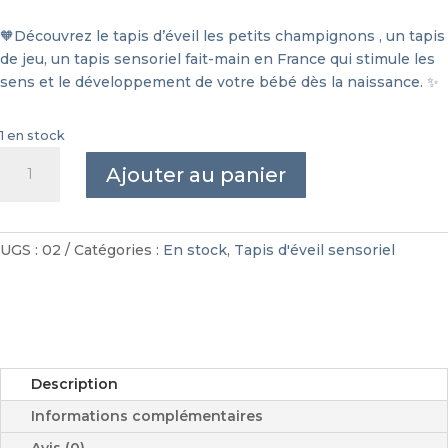
🧡Découvrez le tapis d’éveil les petits champignons , un tapis
de jeu, un tapis sensoriel fait-main en France qui stimule les
sens et le développement de votre bébé dès la naissance. ✨
1 en stock
quantité
Ajouter au panier
de
Tapis
d'éveil
-
UGS :
02
Catégories :
En stock
,
Tapis d'éveil sensoriel
Les
petits
champignons
Description
Informations complémentaires