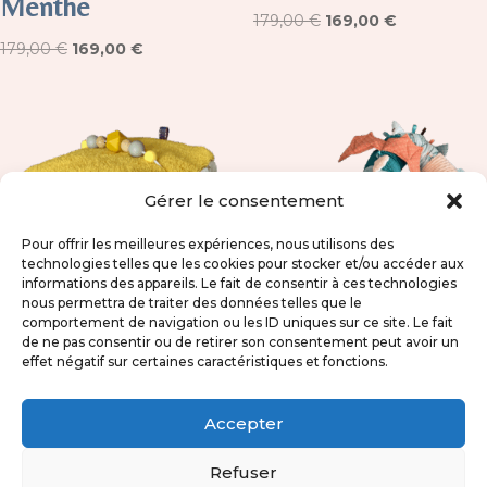
Menthe
Le
Le
179,00
€
169,00
€
Le
Le
prix
prix
179,00
€
169,00
€
prix
prix
initial
actuel
initial
actuel
était :
est :
était :
est :
179,00 €.
169,00 €.
179,00 €.
169,00 €.
Gérer le consentement
Pour offrir les meilleures expériences, nous utilisons des
technologies telles que les cookies pour stocker et/ou accéder aux
informations des appareils. Le fait de consentir à ces technologies
nous permettra de traiter des données telles que le
comportement de navigation ou les ID uniques sur ce site. Le fait
de ne pas consentir ou de retirer son consentement peut avoir un
effet négatif sur certaines caractéristiques et fonctions.
Cube d’activités
Gaston le dragon
sensorielles – Les
voiture rétro
Accepter
étoiles filantes
179,00
€
Refuser
49,00
€