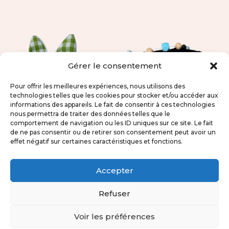
prix
prix
initial
actuel
était :
est :
179,00 €.
169,00 €.
Gérer le consentement
Pour offrir les meilleures expériences, nous utilisons des
technologies telles que les cookies pour stocker et/ou accéder aux
informations des appareils. Le fait de consentir à ces technologies
nous permettra de traiter des données telles que le
comportement de navigation ou les ID uniques sur ce site. Le fait
de ne pas consentir ou de retirer son consentement peut avoir un
effet négatif sur certaines caractéristiques et fonctions.
Cube d’activité
Cube d’activités
sensorielle – Pâques
sensoriel – Poisson-
Accepter
– Vert
lune
Refuser
49,00
€
49,00
€
Voir les préférences