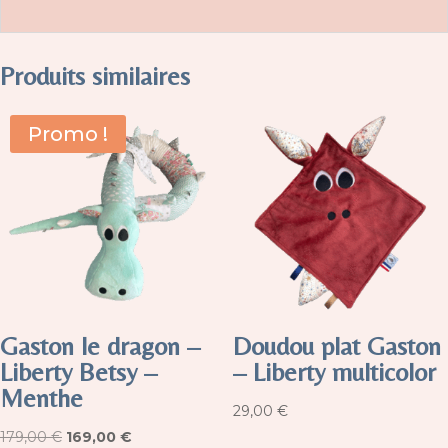
Produits similaires
Promo !
Gaston le dragon –
Doudou plat Gaston
Liberty Betsy –
– Liberty multicolor
Menthe
29,00
€
Le
Le
179,00
€
169,00
€