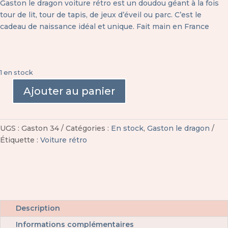
Gaston le dragon voiture rétro est un doudou géant à la fois
tour de lit, tour de tapis, de jeux d’éveil ou parc. C’est le
cadeau de naissance idéal et unique. Fait main en France
1 en stock
Ajouter au panier
quantité
de
Gaston
UGS :
Gaston 34
Catégories :
En stock
,
Gaston le dragon
le
Étiquette :
Voiture rétro
dragon
voiture
rétro
Description
Informations complémentaires