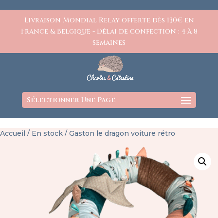
https://www.charlesetcelestine.com/
Livraison Mondial Relay offerte dès 130€ en
France & Belgique - Délai de confection : 4 à 8
semaines
Sélectionner Une Page
Accueil
/
En stock
/ Gaston le dragon voiture rétro