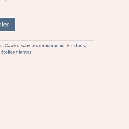
nier
s :
Cube d'activités sensorielles
,
En stock
,
 étoiles filantes