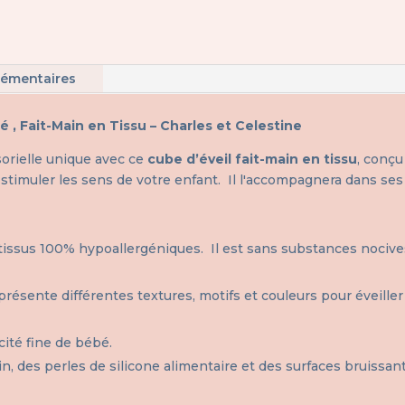
lémentaires
é , Fait-Main en Tissu – Charles et Celestine
orielle unique avec ce
cube d’éveil fait-main en tissu
, conç
ur stimuler les sens de votre enfant. Il l'accompagnera dans s
tissus 100% hypoallergéniques. Il est sans substances nocives
ésente différentes textures, motifs et couleurs pour éveiller
icité fine de bébé.
, des perles de silicone alimentaire et des surfaces bruissant