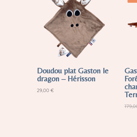
Doudou plat Gaston le
Gas
dragon – Hérisson
For
cha
29,00
€
Ter
179,