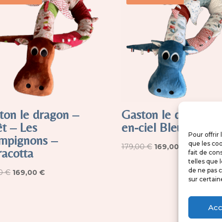
ton le dragon –
Gaston le dragon A
êt – Les
en-ciel Bleu
Pour offrir
mpignons –
que les coo
Le
Le
179,00
€
169,00
€
racotta
fait de con
prix
prix
telles que 
de ne pas c
Le
Le
initial
actuel
00
€
169,00
€
sur certain
prix
prix
était :
est :
initial
actuel
179,00 €.
169,00 €.
Acc
était :
est :