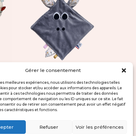
rc-
Doudou plat Gaston –
Gérer le consentement
Floral
 les meilleures expériences, nous utilisons des technologies telles
kies pour stocker et/ou accéder aux informations des appareils. Le
29,00
€
sentir à ces technologies nous permettra de traiter des données
le comportement de navigation ou les ID uniques sur ce site. Le fait
onsentir ou de retirer son consentement peut avoir un effet négatif
es caractéristiques et fonctions.
epter
Refuser
Voir les préférences