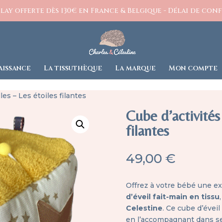
ay offerte dès 130€ en France & Belgique - Délai de confe
aissance
La tissuthèque
La marque
Mon compte
les – Les étoiles filantes
Cube d’activités
filantes
49,00
€
Offrez à votre bébé une e
d’éveil fait-main en tissu
Celestine
. Ce cube d’évei
en l’accompagnant dans s