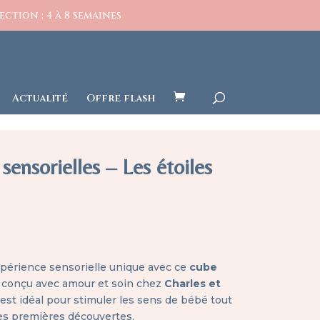
ction : 4 à 8 semaines
Actualité
Offre flash
 sensorielles – Les étoiles
xpérience sensorielle unique avec ce
cube
, conçu avec amour et soin chez
Charles et
l est idéal pour stimuler les sens de bébé tout
es premières découvertes.