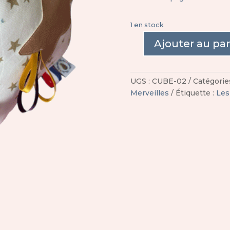
1 en stock
Ajouter au pa
quantité
de
Cube
UGS :
CUBE-02
Catégorie
d'activités
Merveilles
Étiquette :
Les
sensorielles
-
Les
étoiles
filantes