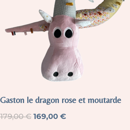
Gaston le dragon rose et moutarde
Le
Le
179,00
€
169,00
€
prix
prix
initial
actuel