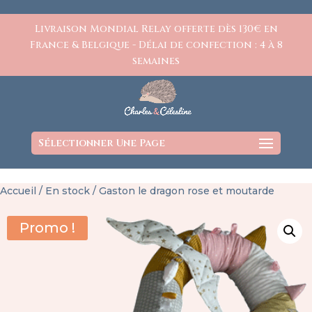
https://www.charlesetcelestine.com/
Livraison Mondial Relay offerte dès 130€ en
France & Belgique - Délai de confection : 4 à 8
semaines
Sélectionner Une Page
Accueil
/
En stock
/ Gaston le dragon rose et moutarde
Promo !