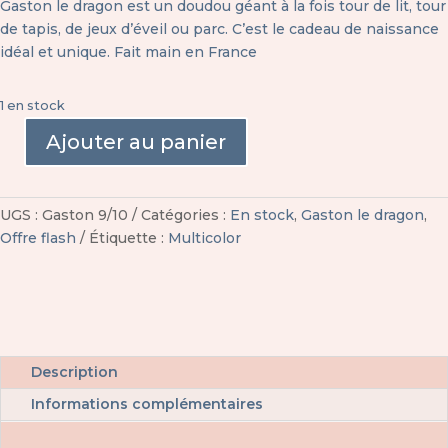
Gaston le dragon est un doudou géant à la fois tour de lit, tour
était :
est :
de tapis, de jeux d’éveil ou parc. C’est le cadeau de naissance
179,00 €.
169,00 €.
idéal et unique. Fait main en France
1 en stock
Ajouter au panier
quantité
de
Gaston
UGS :
Gaston 9/10
Catégories :
En stock
,
Gaston le dragon
,
le
Offre flash
Étiquette :
Multicolor
dragon
rose
et
moutarde
Description
Informations complémentaires