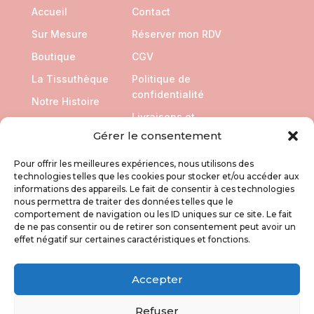
Accueil
Contact
Sur Mesure
Réserver mon RDV
Boutique
CGV
La Tissuthèque
Politique de
confidentialité
Notre Histoire
Livraisons et
Retours
Gérer le consentement
Pour offrir les meilleures expériences, nous utilisons des
SUIVEZ NOUS
technologies telles que les cookies pour stocker et/ou accéder aux
informations des appareils. Le fait de consentir à ces technologies
nous permettra de traiter des données telles que le
comportement de navigation ou les ID uniques sur ce site. Le fait
de ne pas consentir ou de retirer son consentement peut avoir un
effet négatif sur certaines caractéristiques et fonctions.
Accepter
Refuser