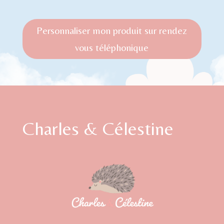
Personnaliser mon produit sur rendez
vous téléphonique
Charles & Célestine