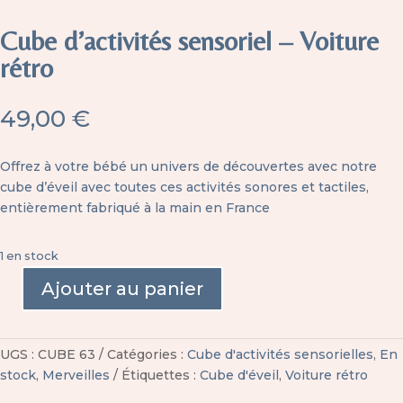
Cube d’activités sensoriel – Voiture
rétro
49,00
€
Offrez à votre bébé un univers de découvertes avec notre
cube d’éveil avec toutes ces activités sonores et tactiles,
entièrement fabriqué à la main en France
1 en stock
Ajouter au panier
quantité
de
Cube
UGS :
CUBE 63
Catégories :
Cube d'activités sensorielles
,
En
d'activités
stock
,
Merveilles
Étiquettes :
Cube d'éveil
,
Voiture rétro
sensoriel
-