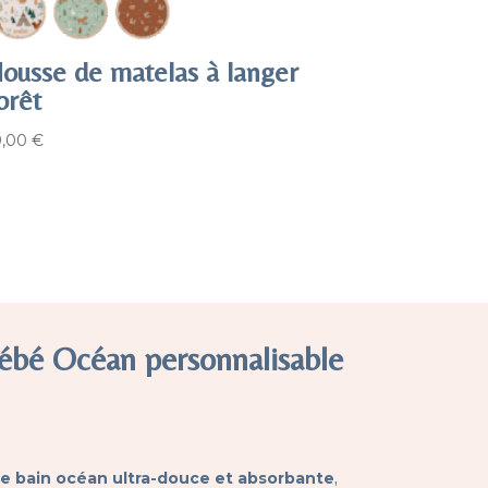
ousse de matelas à langer
orêt
9,00
€
bébé Océan personnalisable
de bain océan ultra-douce et absorbante
,