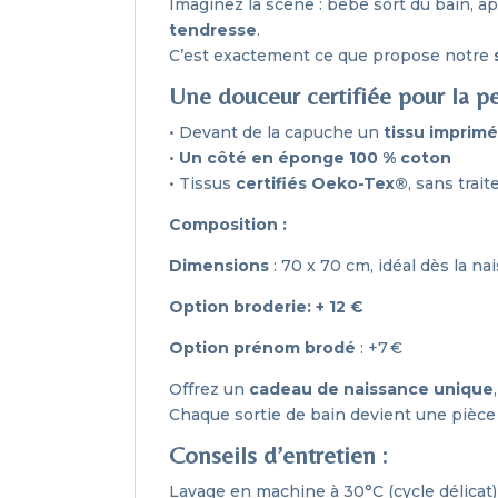
Imaginez la scène : bébé sort du bain, a
tendresse
.
C’est exactement ce que propose notre
Une douceur certifiée pour la p
• Devant de la capuche un
tissu imprim
•
Un côté en éponge 100 % coton
• Tissus
certifiés Oeko-Tex®
, sans trai
Composition :
Dimensions
: 70 x 70 cm, idéal dès la na
Option broderie: + 12 €
Option prénom brodé
: +7 €
Offrez un
cadeau de naissance unique
Chaque sortie de bain devient une pièc
Conseils d’entretien :
Lavage en machine à 30°C (cycle délicat)