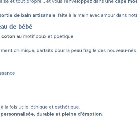
paisé et tout propre… et vous l’enveloppez dans une
cape moe
sortie de bain artisanale
, faite à la main avec amour dans notr
eau de bébé
é coton
au motif doux et poétique
tement chimique, parfaits pour la peau fragile des nouveau-nés
issance
, à la fois utile, éthique et esthétique.
e
personnalisée, durable et pleine d’émotion
.