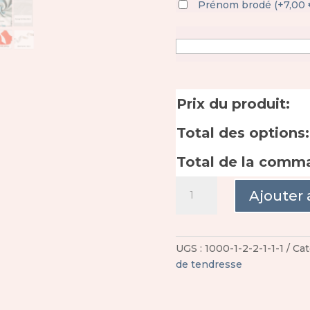
Prénom brodé
(
+
7,00
Prix du produit:
Total des options:
Total de la comm
quantité
Ajouter 
de
Sortie
de
bain
UGS :
1000-1-2-2-1-1-1
Cat
bébé
de tendresse
Océan
personnalisable