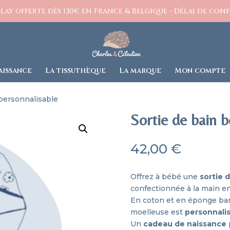
ay offerte dès 130€ en France & Belgique - Délai de confe
aissance
La tissuthèque
La marque
Mon compte
personnalisable
Sortie de bain 
42,00
€
Offrez à bébé une
sortie 
confectionnée à la main en
En coton et en éponge ba
moelleuse est
personnali
Un
cadeau de naissance