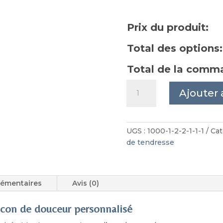
Prix du produit:
Total des options:
Total de la comm
quantité
Ajouter 
de
Sortie
de
bain
UGS :
1000-1-2-2-1-1-1
Cat
bébé
de tendresse
Océan
personnalisable
lémentaires
Avis (0)
con de douceur personnalisé