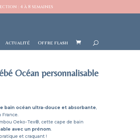
ction : 4 à 8 semaines
Actualité
Offre flash
bébé Océan personnalisable
de bain océan ultra-douce et absorbante
,
 France.
mbou Oeko-Tex®, cette cape de bain
sable avec un prénom
.
pratique et craquant !