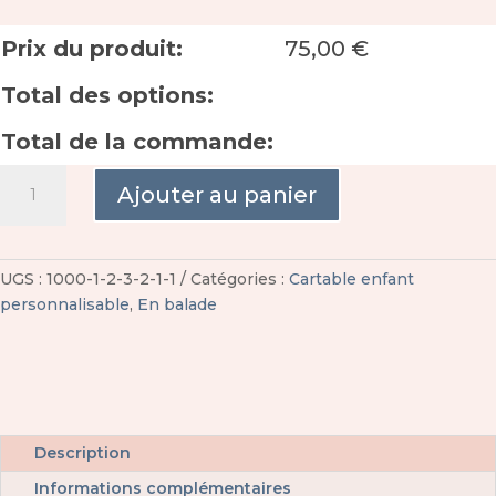
Prix du produit:
75,00
€
Total des options:
Total de la commande:
quantité
Ajouter au panier
de
Cartable
enfant
liberty
UGS :
1000-1-2-3-2-1-1
Catégories :
Cartable enfant
personnalisable
personnalisable
,
En balade
Description
Informations complémentaires