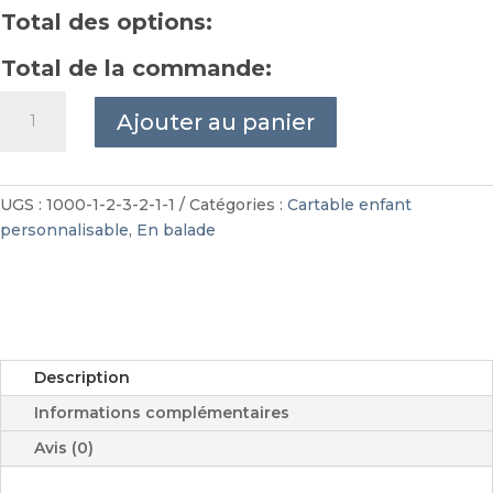
Total des options:
Total de la commande:
quantité
Ajouter au panier
de
Cartable
enfant
liberty
UGS :
1000-1-2-3-2-1-1
Catégories :
Cartable enfant
personnalisable
personnalisable
,
En balade
Description
Informations complémentaires
Avis (0)