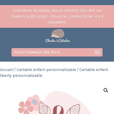
https://www.charlesetcelestine.com/
Livraison Mondial Relay offerte dès 130€ en
France & Belgique - Délai de confection : 4 à 8
semaines
Sélectionner Une Page
Accueil
/
Cartable enfant personnalisable
/ Cartable enfant
liberty personnalisable