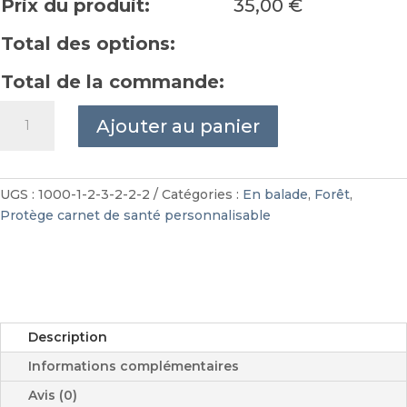
Prix du produit:
35,00
€
Total des options:
Total de la commande:
quantité
Ajouter au panier
de
Protège
carnet
de
UGS :
1000-1-2-3-2-2-2
Catégories :
En balade
,
Forêt
,
santé
Protège carnet de santé personnalisable
forêt
personnalisable
Description
Informations complémentaires
Avis (0)