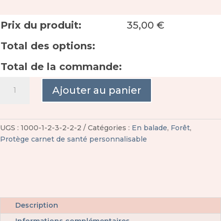
Prix du produit:
35,00
€
Total des options:
Total de la commande:
quantité
Ajouter au panier
de
Protège
carnet
de
UGS :
1000-1-2-3-2-2-2
Catégories :
En balade
,
Forêt
,
santé
Protège carnet de santé personnalisable
forêt
personnalisable
Description
Informations complémentaires