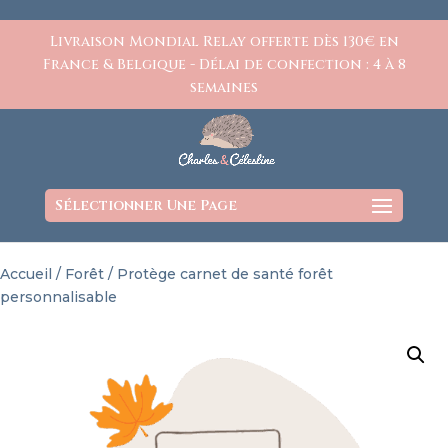
https://www.charlesetcelestine.com/
Livraison Mondial Relay offerte dès 130€ en
France & Belgique - Délai de confection : 4 à 8
semaines
Sélectionner Une Page
Accueil
/
Forêt
/ Protège carnet de santé forêt
personnalisable