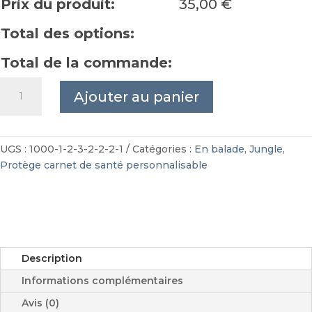
Prix du produit:
35,00
€
Total des options:
Total de la commande:
quantité
Ajouter au panier
de
Protège
carnet
de
UGS :
1000-1-2-3-2-2-2-1
Catégories :
En balade
,
Jungle
,
santé
Protège carnet de santé personnalisable
jungle
personnalisable
Description
Informations complémentaires
Avis (0)