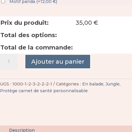
Motif panda
(
+
12,00
€
)
Prix du produit:
35,00
€
Total des options:
Total de la commande:
quantité
Ajouter au panier
de
Protège
carnet
de
UGS :
1000-1-2-3-2-2-2-1
Catégories :
En balade
,
Jungle
,
santé
Protège carnet de santé personnalisable
jungle
personnalisable
Description