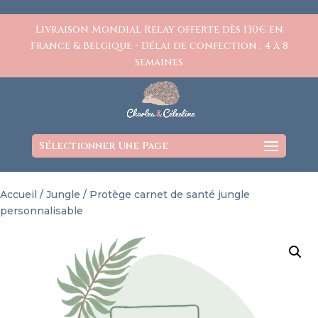
https://www.charlesetcelestine.com/
Livraison Mondial Relay offerte dès 130€ en
France & Belgique - Délai de confection : 4 à 8
semaines
Sélectionner Une Page
Accueil
/
Jungle
/ Protège carnet de santé jungle
personnalisable