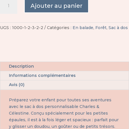
quantité
Ajouter au panier
de
Sac
à
dos
UGS :
1000-1-2-3-2-2
Catégories :
En balade
,
Forêt
,
Sac à dos
enfant
forêt
personnalisable
Description
Informations complémentaires
Avis (0)
Préparez votre enfant pour toutes ses aventures
avec le sac à dos personnalisable Charles &
Célestine. Conçu spécialement pour les petites
épaules, il est à la fois léger et spacieux : parfait pour
y glisser un doudou, un goûter ou de petits trésors.