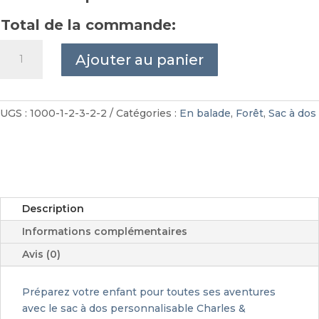
Total de la commande:
quantité
Ajouter au panier
de
Sac
à
dos
UGS :
1000-1-2-3-2-2
Catégories :
En balade
,
Forêt
,
Sac à dos
enfant
forêt
personnalisable
Description
Informations complémentaires
Avis (0)
Préparez votre enfant pour toutes ses aventures
avec le sac à dos personnalisable Charles &