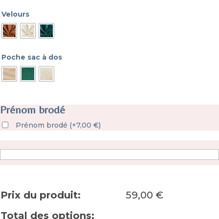
Velours
Poche sac à dos
Prénom brodé
Prénom brodé
(
+
7,00
€
)
Prix du produit:
59,00
€
Total des options: