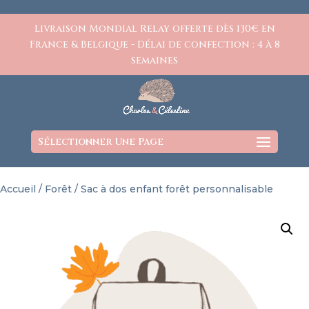
https://www.charlesetcelestine.com/
Livraison Mondial Relay offerte dès 130€ en
France & Belgique - Délai de confection : 4 à 8
semaines
Sélectionner Une Page
Accueil
/
Forêt
/ Sac à dos enfant forêt personnalisable