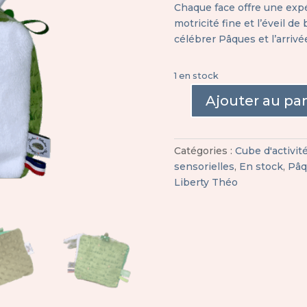
Chaque face offre une expé
motricité fine et l’éveil d
célébrer Pâques et l’arriv
1 en stock
Ajouter au pa
quantité
de
Cube
Catégories :
Cube d'activit
d'activité
sensorielles
,
En stock
,
Pâq
sensorielle
Liberty Théo
-
Pâques
-
Vert