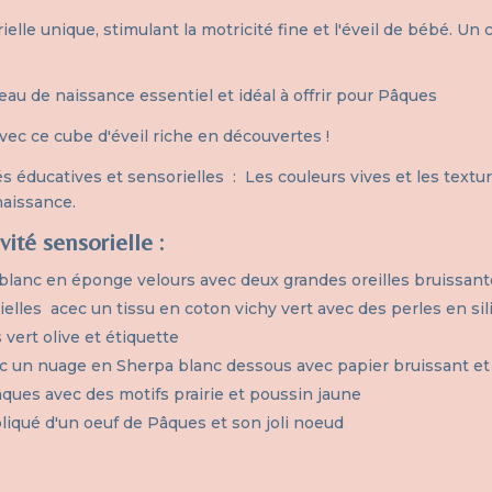
lle unique, stimulant la motricité fine et l'éveil de bébé. Un 
eau de naissance essentiel et idéal à offrir pour Pâques
ec ce cube d'éveil riche en découvertes !
s éducatives et sensorielles : Les couleurs vives et les textu
naissance.
ité sensorielle :
 blanc en éponge velours avec deux grandes oreilles bruissan
elles acec un tissu en coton vichy vert avec des perles en sil
vert olive et étiquette
ec un nuage en Sherpa blanc dessous avec papier bruissant et
ques avec des motifs prairie et poussin jaune
pliqué d'un oeuf de Pâques et son joli noeud