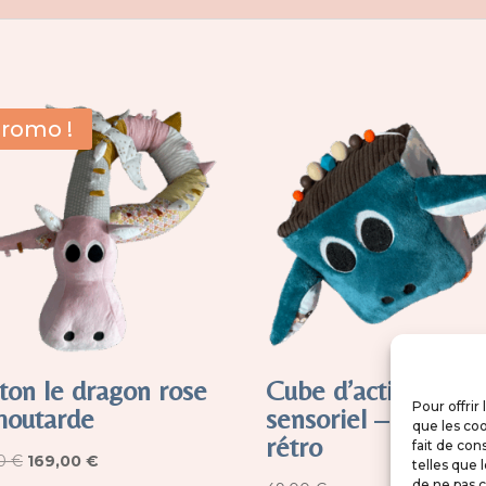
romo !
ton le dragon rose
Cube d’activités
Pour offrir
moutarde
sensoriel – Voiture
que les coo
rétro
fait de con
Le
Le
00
€
169,00
€
telles que 
de ne pas c