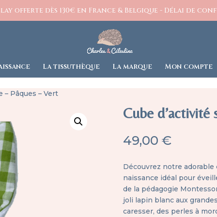
ay offerte dès 130€ en France & Belgique - Délai de confe
aissance
La tissuthèque
La marque
Mon compte
e – Pâques – Vert
Cube d’activité 
49,00
€
Découvrez notre adorable 
naissance idéal pour éveil
de la pédagogie Montessori
joli lapin blanc aux grande
caresser, des perles à mor