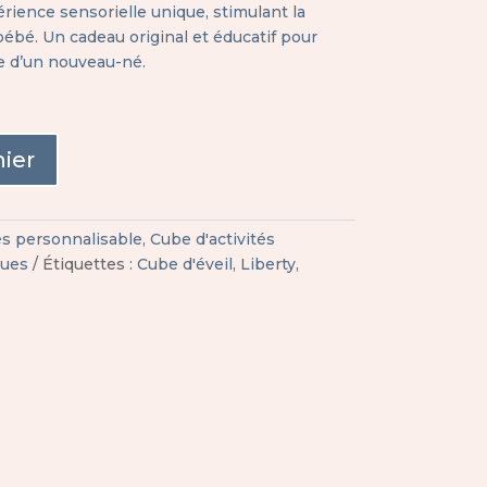
rience sensorielle unique, stimulant la
e bébé. Un cadeau original et éducatif pour
ée d’un nouveau-né.
nier
és personnalisable
,
Cube d'activités
ues
Étiquettes :
Cube d'éveil
,
Liberty
,