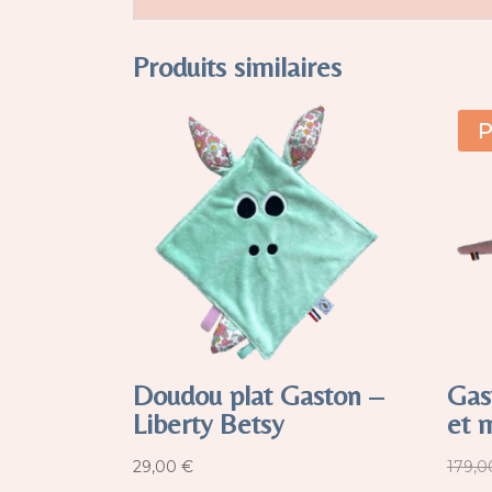
Produits similaires
P
Doudou plat Gaston –
Gas
Liberty Betsy
et 
29,00
€
179,