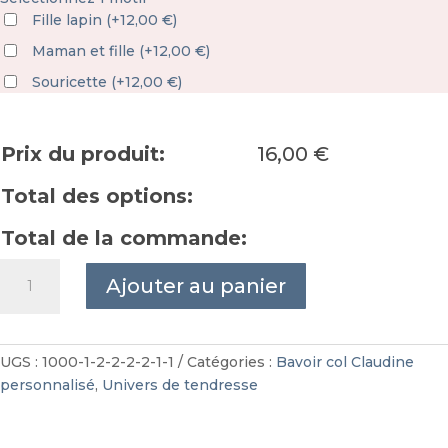
Fille lapin
(
+
12,00
€
)
Maman et fille
(
+
12,00
€
)
Souricette
(
+
12,00
€
)
Prix du produit:
16,00
€
Total des options:
Total de la commande:
quantité
Ajouter au panier
de
Bavoir
personnalisable
liberty
UGS :
1000-1-2-2-2-2-1-1
Catégories :
Bavoir col Claudine
col
personnalisé
,
Univers de tendresse
Claudine