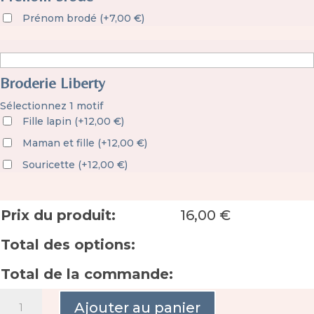
Prénom brodé
(
+
7,00
€
)
Broderie Liberty
Sélectionnez 1 motif
Fille lapin
(
+
12,00
€
)
Maman et fille
(
+
12,00
€
)
Souricette
(
+
12,00
€
)
Prix du produit:
16,00
€
Total des options:
Total de la commande:
quantité
Ajouter au panier
de