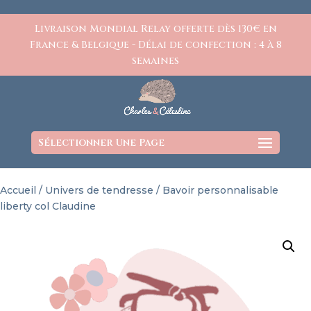
https://www.charlesetcelestine.com/
Livraison Mondial Relay offerte dès 130€ en
France & Belgique - Délai de confection : 4 à 8
semaines
Sélectionner Une Page
Accueil
/
Univers de tendresse
/ Bavoir personnalisable
liberty col Claudine